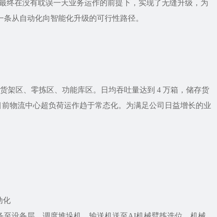
术，最终在没有耽误一天业务运作的前提下，实现了无缝升级，为
一条从自动化向智能化升级的可行性路径。
 货架区、零拣区、功能库区。日均吞吐量达到 4 万箱，储存货
万箱。目前物流中心超负荷运作趋于常态化。为满足公司日益增长的业
动化
任务至设备层，调度堆垛机、输送机送至AI机械臂拣选位。机械